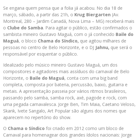
Se engana quem pensa que a folia já acabou. No dia 18 de
março, sábado, a partir das 21h, o
Krug Biergarten
(Av.
Montreal, 280 – Jardim Canadá, Nova Lima – MG) receberá mais
o
Clube do Samba
. Para agitar o público, estão confirmados o
sambista mineiro Gustavo Maguá, com o já conhecido
Baile do
Maguá
, o bloco
Chama do Síndico,
que agitou milhares de
pessoas no centro de Belo Horizonte, e o DJ
Ja
hnu,
que será o
responsável por esquentar o público.
Idealizado pelo músico mineiro Gustavo Maguá, um dos
compositores e agitadores mais assíduos do carnaval de Belo
Horizonte, o
Baile do Maguá
, conta com uma big band
completa, composta por bateria, percussão, baixo, guitarra e
metais. A apresentação passeia por vários ritmos brasileiros,
passando pelo samba, samba rock, axé, pagode e rock, com
uma pegada carnavalesca. Jorge Ben, Tim Maia, Caetano Veloso,
Skank, Ivete Sangalo, Art Popular são alguns dos nomes que
aparecem no repertório do show.
O
Chama o Síndico
foi criado em 2012 como um bloco de
Carnaval para homenagear dois grandes ídolos nacionais: Jorge