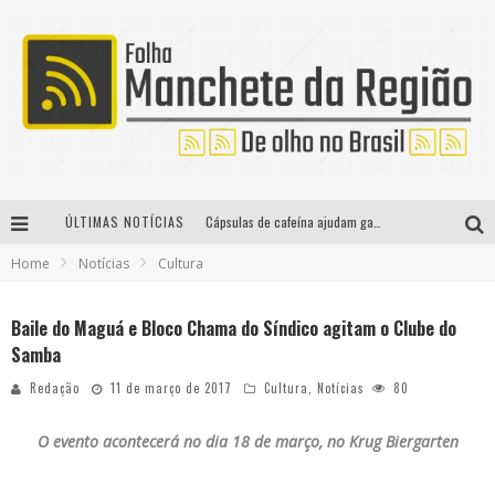
ÚLTIMAS NOTÍCIAS
Cápsulas de cafeína ajudam gamers a manterem concentração
Home
Notícias
Cultura
Como se prevenir dos culotes?
Medidas provisórias publicadas nesta quarta impactam diretamente as relações de trabalho
Baile do Maguá e Bloco Chama do Síndico agitam o Clube do
Samba
Digital Influencer “Vini Murta” incentiva pessoas a saírem da zona de conforto através do projeto “Decida Viver”
Redação
11 de março de 2017
Cultura
,
Notícias
80
O evento acontecerá no dia 18 de março, no
Krug Biergarten