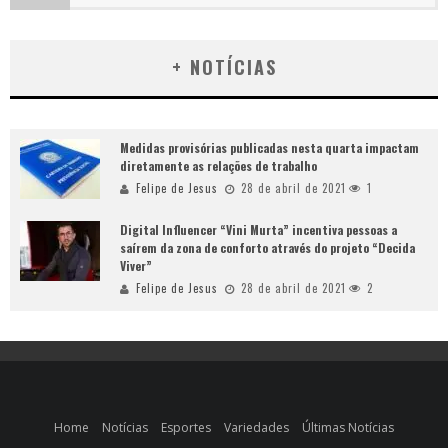
+ NOTÍCIAS
Medidas provisórias publicadas nesta quarta impactam
diretamente as relações de trabalho
Felipe de Jesus
28 de abril de 2021
1
Digital Influencer “Vini Murta” incentiva pessoas a
saírem da zona de conforto através do projeto “Decida
Viver”
Felipe de Jesus
28 de abril de 2021
2
Home
Notícias
Esportes
Variedades
Últimas Notícias