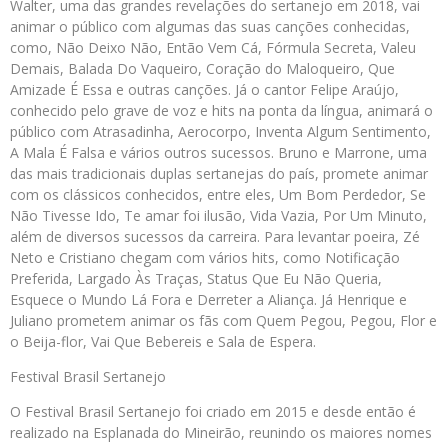
Walter, uma das grandes revelações do sertanejo em 2018, vai
animar o público com algumas das suas canções conhecidas,
como, Não Deixo Não, Então Vem Cá, Fórmula Secreta, Valeu
Demais, Balada Do Vaqueiro, Coração do Maloqueiro, Que
Amizade É Essa e outras canções. Já o cantor Felipe Araújo,
conhecido pelo grave de voz e hits na ponta da língua, animará o
público com Atrasadinha, Aerocorpo, Inventa Algum Sentimento,
A Mala É Falsa e vários outros sucessos. Bruno e Marrone, uma
das mais tradicionais duplas sertanejas do país, promete animar
com os clássicos conhecidos, entre eles, Um Bom Perdedor, Se
Não Tivesse Ido, Te amar foi ilusão, Vida Vazia, Por Um Minuto,
além de diversos sucessos da carreira. Para levantar poeira, Zé
Neto e Cristiano chegam com vários hits, como Notificação
Preferida, Largado Às Traças, Status Que Eu Não Queria,
Esquece o Mundo Lá Fora e Derreter a Aliança. Já Henrique e
Juliano prometem animar os fãs com Quem Pegou, Pegou, Flor e
o Beija-flor, Vai Que Bebereis e Sala de Espera.
Festival Brasil Sertanejo
O Festival Brasil Sertanejo foi criado em 2015 e desde então é
realizado na Esplanada do Mineirão, reunindo os maiores nomes