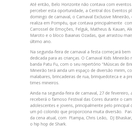
Até então, Belo Horizonte não contava com eventos f
perceber esta oportunidade, a Central dos Eventos p
domingo de carnaval, o Carnaval Exclusive Mineirão, 
realiza em Pompéu, que contava principalmente com 
Carrossel de Emoções, Felguk, Matheus & Kauan, Ale
Maroto e o bloco Baianas Ozadas, que arrastou mais
último ano.
Na segunda-feira de carnaval a festa começará bem 
dedicada para as crianças. O Carnaval Kids Mineirão
banda Patu Fu, com o seu repertório “Músicas de Br
Mineirão terá ainda um espaço de diversão mirim, com
malabares, brincadeiras de rua, brinquedoteca e a p
times mineiros.
Ainda na segunda-feira de carnaval, 27 de fevereiro, 
receberá o famoso Festival das Cores durante o carn
adolescentes e jovens, principalmente pelo principal
um pó colorido que proporciona muita diversão. Pa
da cena atual, com Ftampa, Chris Leão, DJ Bhaskar, 
o hip hop de Shark.