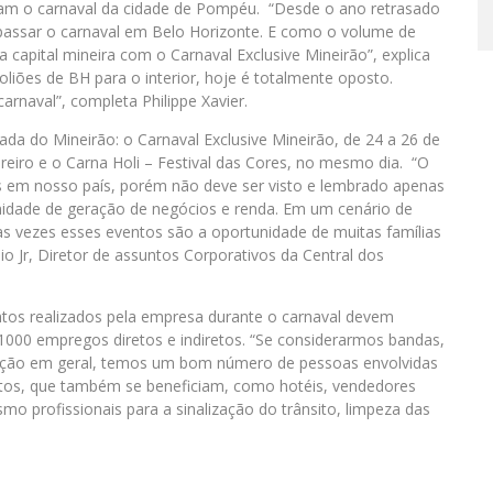
ziam o carnaval da cidade de Pompéu. “Desde o ano retrasado
passar o carnaval em Belo Horizonte. E como o volume de
a capital mineira com o Carnaval Exclusive Mineirão”, explica
oliões de BH para o interior, hoje é totalmente oposto.
arnaval”, completa Philippe Xavier.
nada do Mineirão: o Carnaval Exclusive Mineirão, de 24 a 26 de
ereiro e o Carna Holi – Festival das Cores, no mesmo dia. “O
is em nosso país, porém não deve ser visto e lembrado apenas
idade de geração de negócios e renda. Em um cenário de
as vezes esses eventos são a oportunidade de muitas famílias
io Jr, Diretor de assuntos Corporativos da Central dos
ntos realizados pela empresa durante o carnaval devem
1000 empregos diretos e indiretos. “Se considerarmos bandas,
odução em geral, temos um bom número de pessoas envolvidas
etos, que também se beneficiam, como hotéis, vendedores
o profissionais para a sinalização do trânsito, limpeza das