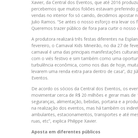
Xavier, da Central dos Eventos, que até 2016 produ
percebemos que muitos foliões estavam preferindo 
vendas no interior foi só caindo, decidimos apostar n
Julio Ramos. “Se antes o nosso esforço era levar os f
Queremos trazer público de fora para curtir o nosso c
A produtora realizará três festas diferentes na Espla
fevereiro, o Carnaval Kids Mineirão, no dia 27 de fev
carnaval é uma das principais manifestações cultura
com o viés festivo e sim também como uma oportun
turbulência econômica, como nos dias de hoje, muit
levarem uma renda extra para dentro de casa”, diz Júl
Eventos.
De acordo os sócios da Central dos Eventos, os eve
movimentar cerca de R$ 20 milhões e gerar mais de 
seguranças, alimentação, bebidas, portaria e a pr
na realização dos eventos, mas há também os indir
ambulantes, estacionamentos, transportes e até mesm
ruas, etc”, explica Philippe Xavier.
Aposta em diferentes públicos