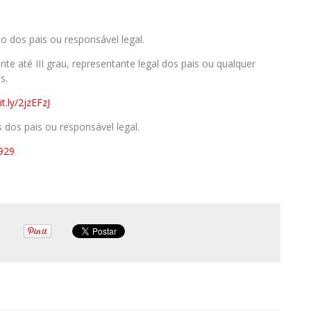
dos pais ou responsável legal.
e até III grau, representante legal dos pais ou qualquer
s.
it.ly/2jzEFzJ
os pais ou responsável legal.
2929