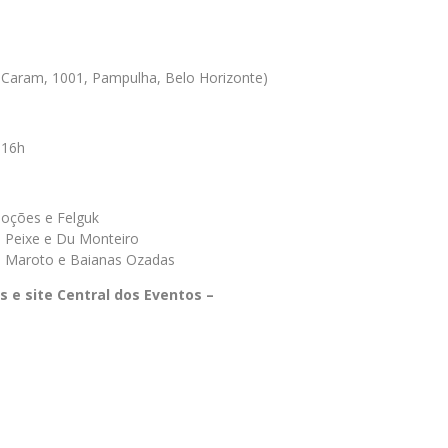
 Caram, 1001, Pampulha, Belo Horizonte)
 16h
moções e Felguk
 Peixe e Du Monteiro
so Maroto e Baianas Ozadas
as e site Central dos Eventos –