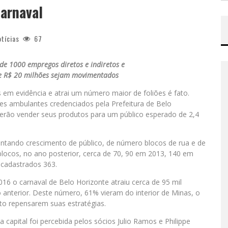
carnaval
otícias
67
 de 1000 empregos diretos e indiretos e
de R$ 20 milhões sejam movimentados
 em evidência e atrai um número maior de foliões é fato.
s ambulantes credenciados pela Prefeitura de Belo
erão vender seus produtos para um público esperado de 2,4
entando crescimento de público, de número blocos de rua e de
blocos, no ano posterior, cerca de 70, 90 em 2013, 140 em
cadastrados 363.
6 o carnaval de Belo Horizonte atraiu cerca de 95 mil
anterior. Deste número, 61% vieram do interior de Minas, o
to repensarem suas estratégias.
capital foi percebida pelos sócios Julio Ramos e Philippe