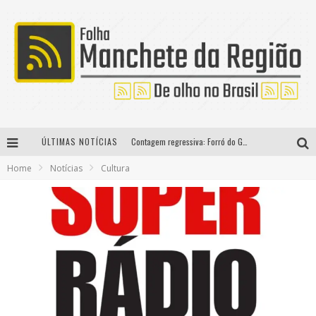
ÚLTIMAS NOTÍCIAS
Contagem regressiva: Forró do Givanildo 2026 agita Pedro Leopoldo na próxima semana com Marcelinho de Lima e Trio Virgulino
Home
Notícias
Cultura
O Influenciador Thiago Capixaba marca presença na Festa de São Pedro
Última Cidadezinha do ano recebe o público neste domingo com entrada gratuita e programação para toda a família em BH
Modão Mangalarga Marchador reúne Zezé Di Camargo, Clayton & Romário e Bruna Lipiani nesta sexta-feira no Expominas