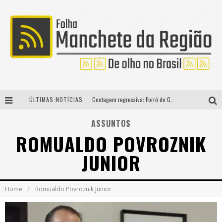
ÚLTIMAS NOTÍCIAS
Contagem regressiva: Forró do Givanildo 2026 agita Pedro Leopoldo na próxima semana com Marcelinho de Lima e Trio Virgulino
O Influenciador Thiago Capixaba marca presença na Festa de São Pedro
ASSUNTOS
ROMUALDO POVROZNIK
Última Cidadezinha do ano recebe o público neste domingo com entrada gratuita e programação para toda a família em BH
JUNIOR
Modão Mangalarga Marchador reúne Zezé Di Camargo, Clayton & Romário e Bruna Lipiani nesta sexta-feira no Expominas
Home
Romualdo Povroznik Junior